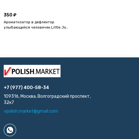
ОК Exotic Fruit, Экзотические
ОК Cherry, Вишня
фрукты
350 ₽
Ароматизатор в дефлектор
улыбающийся человечек Little Joe
ОК Black Velvet, Черный бархат
+7 (977) 400-58-34
109316, Москва, Волгоградский проспект,
32к7
vpolish.market@gmail.com