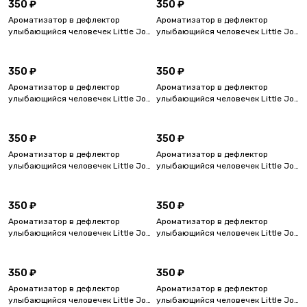
350 ₽
350 ₽
Ароматизатор в дефлектор
Ароматизатор в дефлектор
улыбающийся человечек Little Joe
улыбающийся человечек Little Joe
OK Passion, Страсть
OK Odour Neutraliser,
Нейтрализатор запаха
350 ₽
350 ₽
Ароматизатор в дефлектор
Ароматизатор в дефлектор
улыбающийся человечек Little Joe
улыбающийся человечек Little Joe
OK Leather, Кожа антитабак
OK Amber, Янтарь
350 ₽
350 ₽
Ароматизатор в дефлектор
Ароматизатор в дефлектор
улыбающийся человечек Little Joe
улыбающийся человечек Little Joe
ОК Pacific Splash, Тихоокеанский
ОК New Car, Новая машина
бриз
350 ₽
350 ₽
Ароматизатор в дефлектор
Ароматизатор в дефлектор
улыбающийся человечек Little Joe
улыбающийся человечек Little Joe
ОК Funky Vanilla, Ваниль
ОК Fresh Mint, Свежая мята
350 ₽
350 ₽
Ароматизатор в дефлектор
Ароматизатор в дефлектор
улыбающийся человечек Little Joe
улыбающийся человечек Little Joe