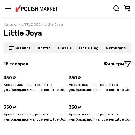
Каталог
/
LITTLE JOE
/
Little Joya
Little Joya
Каталог
Bottle
Classic
Little Dog
Membrane
15
товаров
Фильтры
350 ₽
350 ₽
Ароматизатор в дефлектор
Ароматизатор в дефлектор
улыбающийся человечек Little Joe
улыбающийся человечек Little Joe
OK Tonic, Напиток Тоник
OK Sweet, Сладость
350 ₽
350 ₽
Ароматизатор в дефлектор
Ароматизатор в дефлектор
улыбающийся человечек Little Joe
улыбающийся человечек Little Joe
OK Strawberry, Клубника
OK Pina Colada, Пина колада