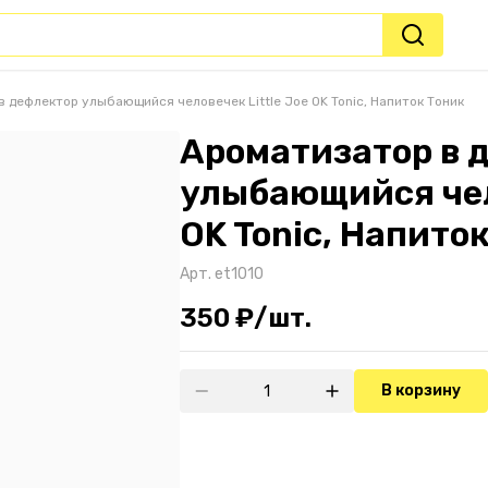
 дефлектор улыбающийся человечек Little Joe OK Tonic, Напиток Тоник
Ароматизатор в 
улыбающийся чело
OK Tonic, Напито
Арт.
et1010
350 ₽/шт.
В корзину