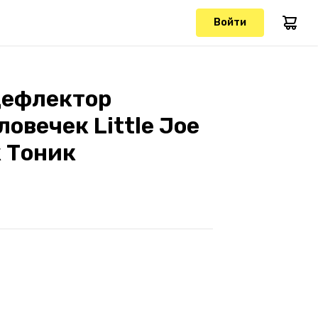
Войти
дефлектор
вечек Little Joe
к Тоник