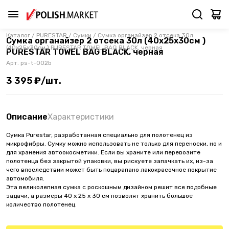
Каталог
/
PURESTAR
/
Сумки
/
Сумка органайзер 2 отсека 30л
Сумка органайзер 2 отсека 30л (40х25х30см )
(40х25х30см ) PURESTAR TOWEL BAG BLACK, черная
PURESTAR TOWEL BAG BLACK, черная
Арт.
ps-t-002b
3 395 ₽/шт.
Описание
Характеристики
Сумка Purestar, разработанная специально для полотенец из
микрофибры. Сумку можно использовать не только для переноски, но и
для хранения автоокосметики. Если вы храните или перевозите
полотенца без закрытой упаковки, вы рискуете запачкать их, из-за
чего впоследствии может быть поцарапано лакокрасочное покрытие
автомобиля.
Эта великолепная сумка с роскошным дизайном решит все подобные
задачи, а размеры 40 x 25 x 30 см позволят хранить большое
количество полотенец.