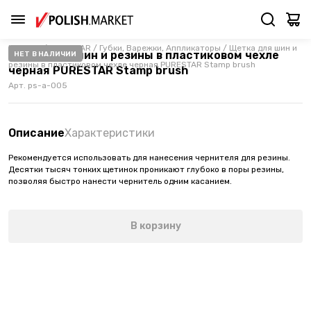
Каталог
/
PURESTAR
/
Губки, Варежки, Аппликаторы
/
Щетка для шин и
Щетка для шин и резины в пластиковом чехле
НЕТ В НАЛИЧИИ
резины в пластиковом чехле черная PURESTAR Stamp brush
черная PURESTAR Stamp brush
Арт.
ps-a-005
Описание
Характеристики
Рекомендуется использовать для нанесения чернителя для резины.
Десятки тысяч тонких щетинок проникают глубоко в поры резины,
позволяя быстро нанести чернитель одним касанием.
В корзину