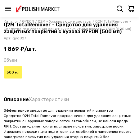
Каталог
/
GYEON
/
Q2M - Ухаживающие составы
/
Q2M TotalRemover -
Q2M TotalRemover - Средство для удаления
Средство для удаления защитных покрытий с кузова GYEON (500 мл)
защитных покрытий с кузова GYEON (500 мл)
Арт.
gyq827
1 869 ₽/шт.
Объем
500 мл
Описание
Характеристики
Эффективное средство для удаления покрытий и силантов
Средство Q2M Total Remover предназначено для удаления защитных
покрытий с наружных поверхностей автомобилей, не нанося вреда
ЛКП. Состав удаляет силаты, старые покрытия, заводские воски.
Идеально подходит для подготовки автомобилей к нанесению нового
заводского покрытия или удаления старых покрытий без