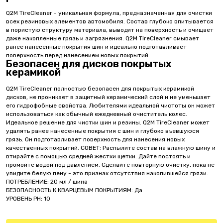
Q2M TireCleaner - уникальная формула, предназначенная для очистки
всех резиновых элементов автомобиля. Состав глубоко впитывается
в пористую структуру материала, выводит на поверхность и очищает
даже накопленные грязь и загрязнения. Q2M TireCleaner смывает
ранее нанесенные покрытия шин и идеально подготавливает
поверхность перед нанесением новых покрытий.
Безопасен для дисков покрытых
керамикой
Q2M TireCleaner полностью безопасен для покрытых керамикой
дисков, не проникает в защитный керамический слой и не уменьшает
его гидрофобные свойства. Любителями идеальной чистоты он может
использоваться как обычный ежедневный очиститель колес.
Идеальное решение для чистки шин и резины. Q2M TireCleaner может
удалять ранее нанесенные покрытия с шин и глубоко въевшуюся
грязь. Он подготавливает поверхность для нанесения новых
качественных покрытий. СОВЕТ: Распылите состав на влажную шину и
втирайте с помощью средней жестки щетки. Дайте постоять и
промойте водой под давлением. Сделайте повторную очистку, пока не
увидите белую пену - это признак отсутствия накопившейся грязи.
ПОТРЕБЛЕНИЕ: 20 мл / шина
БЕЗОПАСНОСТЬ К КВАРЦЕВЫМ ПОКРЫТИЯМ: Да
УРОВЕНЬ PH: 10