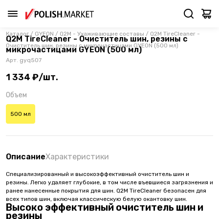
Каталог
/
GYEON
/
Q2M - Ухаживающие составы
/
Q2M TireCleaner -
Q2M TireCleaner - Очиститель шин, резины с
Очиститель шин, резины с микрочастицами GYEON (500 мл)
микрочастицами GYEON (500 мл)
Арт.
gyq507
1 334 ₽/шт.
Объем
500 мл
Описание
Характеристики
Специализированный и высокоэффективный очиститель шин и
резины. Легко удаляет глубокие, в том числе въевшиеся загрязнения и
ранее нанесенные покрытия для шин. Q2M TireCleaner безопасен для
всех типов шин, включая классическую белую окантовку шин.
Высоко эффективный очиститель шин и
резины