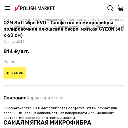
Каталог
/
GYEON
/
Q2A - Аксессуары
/
Q2M SoftWipe EVO - Салфетка из
Q2M SoftWipe EVO - Салфетка из микрофибры
микрофибры полировочная плюшевая сверх-мягкая GYEON (40 х 60 см)
полировочная плюшевая сверх-мягкая GYEON (40
х 60 см)
Арт.
gyq243
814 ₽/шт.
Размер
40 х 60 см
Описание
Характеристики
Высококачественная микрофибровая салфетка GYEON служат для
различных целей, в зависимости от поверхности и применяемого
состава. Износостойкая к частым мойкам.
САМАЯ МЯГКАЯ МИКРОФИБРА