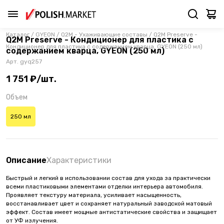
Каталог
/
GYEON
/
Q2M - Ухаживающие составы
/
Q2M Preserve -
Q2M Preserve - Кондиционер для пластика с
Кондиционер для пластика с содержанием кварца, GYEON (250 мл)
содержанием кварца, GYEON (250 мл)
Арт.
gyq257
1 751 ₽/шт.
Объем
250 мл
Описание
Характеристики
Быстрый и легкий в использовании состав для ухода за практически
всеми пластиковыми элементами отделки интерьера автомобиля.
Проявляет текстуру материала, усиливает насыщенность,
восстанавливает цвет и сохраняет натуральный заводской матовый
эффект. Состав имеет мощные антистатические свойства и защищает
от УФ излучения.