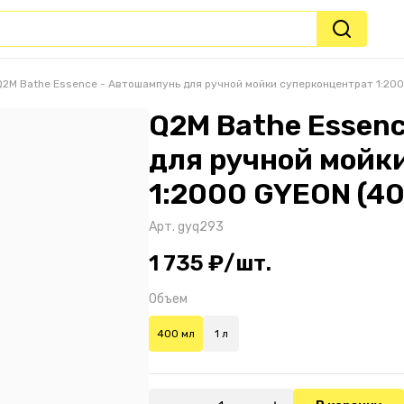
Q2M Bathe Essence - Автошампунь для ручной мойки суперконцентрат 1:200
Q2M Bathe Essen
для ручной мойк
1:2000 GYEON (40
Арт.
gyq293
1 735 ₽/шт.
Объем
400 мл
1 л