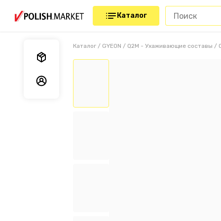
Каталог
Каталог
/
GYEON
/
Q2M - Ухаживающие составы
/
Мои заказы
Мои данные