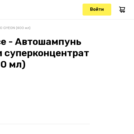
Войти
0 GYEON (400 мл)
ce - Автошампунь
и суперконцентрат
0 мл)