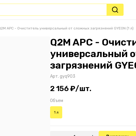
Q2M APC - Очиститель универсальный от сложных загрязнений GYEON (1 л)
Q2M APC - Очист
универсальный 
загрязнений GYEO
Арт.
gyq903
2 156 ₽/шт.
Объем
1 л