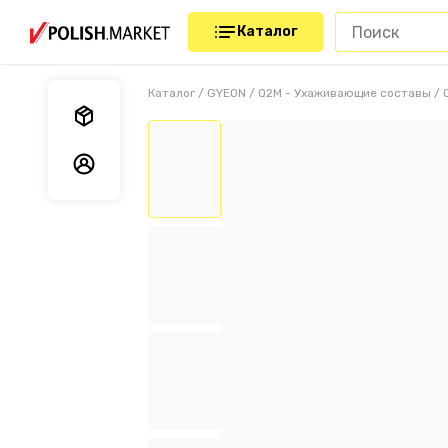
Каталог
Каталог
/
GYEON
/
Q2M - Ухаживающие составы
/
Мои заказы
Мои данные