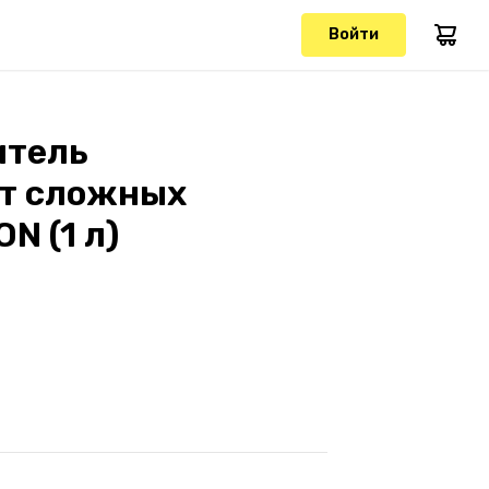
Войти
итель
от сложных
N (1 л)