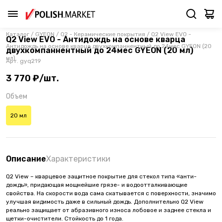
Каталог
/
GYEON
/
Q2 - Керамические покрытия
/
Q2 View EVO -
Q2 View EVO - Антидождь на основе кварца
Антидождь на основе кварца двухкомпаннентный до 24мес GYEON (20
двухкомпаннентный до 24мес GYEON (20 мл)
мл)
Арт.
gyq219
3 770 ₽/шт.
Объем
20 мл
Описание
Характеристики
Q2 View – кварцевое защитное покрытие для стекол типа «анти-
дождь», придающая мощнейшие грязе- и водоотталкивающие
свойства. На скорости вода сама скатывается с поверхности, значимо
улучшая видимость даже в сильный дождь. Дополнительно Q2 View
реально защищает от абразивного износа лобовое и заднее стекла и
щетки-очистители. Стойкость до 1 года.