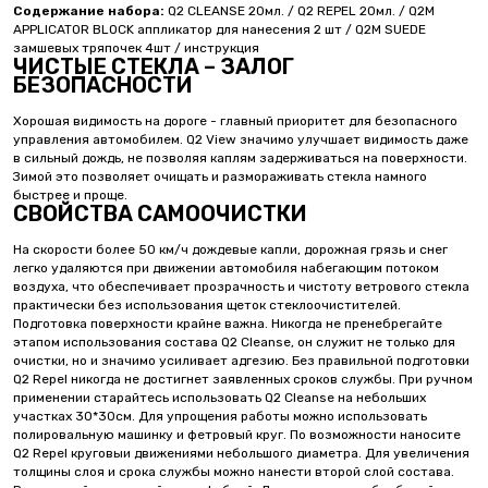
Содержание набора:
Q2 CLEANSE 20мл. / Q2 REPEL 20мл. / Q2M
APPLICATOR BLOCK аппликатор для нанесения 2 шт / Q2M SUEDE
замшевых тряпочек 4шт / инструкция
ЧИСТЫЕ СТЕКЛА – ЗАЛОГ
БЕЗОПАСНОСТИ
Хорошая видимость на дороге - главный приоритет для безопасного
управления автомобилем. Q2 View значимо улучшает видимость даже
в сильный дождь, не позволяя каплям задерживаться на поверхности.
Зимой это позволяет очищать и размораживать стекла намного
быстрее и проще.
СВОЙСТВА САМООЧИСТКИ
На скорости более 50 км/ч дождевые капли, дорожная грязь и снег
легко удаляются при движении автомобиля набегающим потоком
воздуха, что обеспечивает прозрачность и чистоту ветрового стекла
практически без использования щеток стеклоочистителей.
Подготовка поверхности крайне важна. Никогда не пренебрегайте
этапом использования состава Q2 Cleanse, он служит не только для
очистки, но и значимо усиливает адгезию. Без правильной подготовки
Q2 Repel никогда не достигнет заявленных сроков службы. При ручном
применении старайтесь использовать Q2 Cleanse на небольших
участках 30*30см. Для упрощения работы можно использовать
полировальную машинку и фетровый круг. По возможности наносите
Q2 Repel круговыи движениями небольшого диаметра. Для увеличения
толщины слоя и срока службы можно нанести второй слой состава.