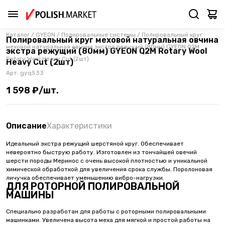
Каталог
/
GYEON
/
Полировальные системы
/
Полировальный круг
Полировальный круг меховой натуральная овчина
меховой натуральная овчина экстра режущий (80мм) GYEON Q2M
экстра режущий (80мм) GYEON Q2M Rotary Wool
Rotary Wool Heavy Cut (2шт)
Heavy Cut (2шт)
Арт.
gyq533
1 598 ₽/шт.
Описание
Характеристики
Идеальный экстра режущий шерстяной круг. Обеспечивает
невероятно быструю работу. Изготовлен из тончайшей овечий
шерсти породы Меринос с очень высокой плотностью и уникальной
химической обработкой для увеличения срока службы. Поролоновая
личучка обеспечивает уменьшению вибро-нагрузки.
ДЛЯ РОТОРНОЙ ПОЛИРОВАЛЬНОЙ
МАШИНЫ
Специально разработан для работы с роторными полировальными
машинками. Увеличена высота меха для мягкой и простой работы на