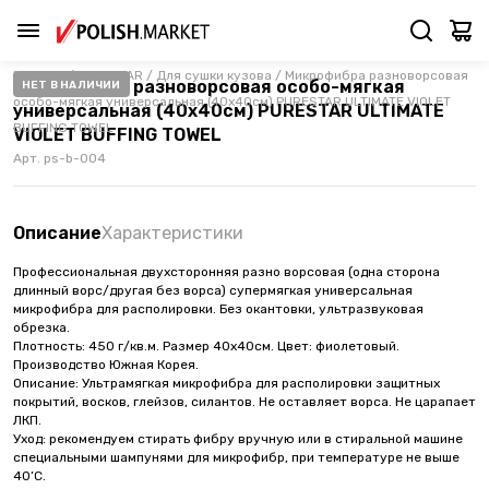
Каталог
/
PURESTAR
/
Для сушки кузова
/
Микрофибра разноворсовая
Микрофибра разноворсовая особо-мягкая
НЕТ В НАЛИЧИИ
особо-мягкая универсальная (40х40см) PURESTAR ULTIMATE VIOLET
универсальная (40х40см) PURESTAR ULTIMATE
BUFFING TOWEL
VIOLET BUFFING TOWEL
Арт.
ps-b-004
Описание
Характеристики
Профессиональная двухсторонняя разно ворсовая (одна сторона
длинный ворс/другая без ворса) супермягкая универсальная
микрофибра для располировки. Без окантовки, ультразвуковая
обрезка.
Плотность: 450 г/кв.м. Размер 40х40см. Цвет: фиолетовый.
Производство Южная Корея.
Описание: Ультрамягкая микрофибра для располировки защитных
покрытий, восков, глейзов, силантов. Не оставляет ворса. Не царапает
ЛКП.
Уход: рекомендуем стирать фибру вручную или в стиральной машине
специальными шампунями для микрофибр, при температуре не выше
40’С.